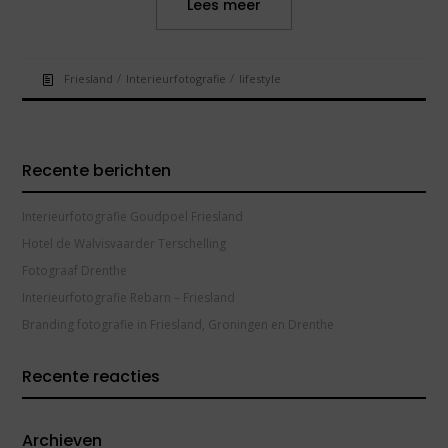
Lees meer
/
/
Friesland
Interieurfotografie
lifestyle
Recente berichten
Interieurfotografie Goudpoel Friesland
Hotel de Walvisvaarder Terschelling
Fotograaf Drenthe
Interieurfotografie Rebarn – Friesland
Branding fotografie in Friesland, Groningen en Drenthe
Recente reacties
Archieven