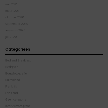
mei 2021
maart 2021
oktober 2020
september 2020
augustus 2020
juli 2020
Categorieën
Bed and Breakfast
Bedrijven
Bouwfotografie
Buitenland
Frankrijk
Friesland
Geen categorie
Interieurfotografie