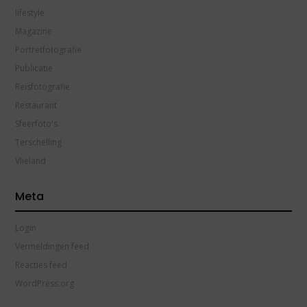
lifestyle
Magazine
Portretfotografie
Publicatie
Reisfotografie
Restaurant
Sfeerfoto's
Terschelling
Vlieland
Meta
Login
Vermeldingen feed
Reacties feed
WordPress.org