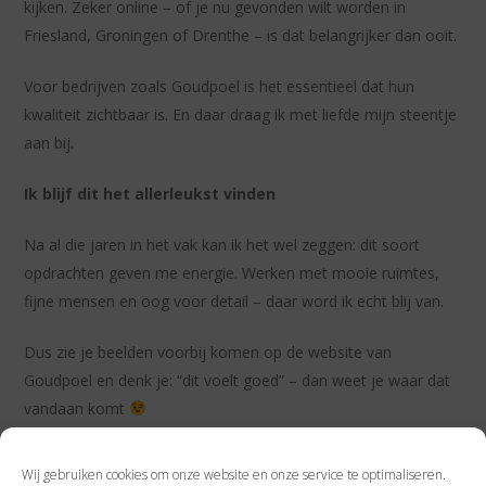
kijken. Zeker online – of je nu gevonden wilt worden in
Friesland, Groningen of Drenthe – is dat belangrijker dan ooit.
Voor bedrijven zoals Goudpoel is het essentieel dat hun
kwaliteit zichtbaar is. En daar draag ik met liefde mijn steentje
aan bij.
Ik blijf dit het allerleukst vinden
Na al die jaren in het vak kan ik het wel zeggen: dit soort
opdrachten geven me energie. Werken met mooie ruimtes,
fijne mensen en oog voor detail – daar word ik echt blij van.
Dus zie je beelden voorbij komen op de website van
Goudpoel en denk je: “dit voelt goed” – dan weet je waar dat
vandaan komt
Benieuwd wat ik voor jouw interieur, merk of project kan
Wij gebruiken cookies om onze website en onze service te optimaliseren.