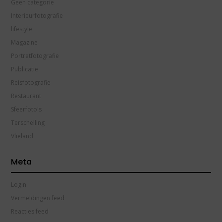
Geen categorie
Interieurfotografie
lifestyle
Magazine
Portretfotografie
Publicatie
Reisfotografie
Restaurant
Sfeerfoto's
Terschelling
Vlieland
Meta
Login
Vermeldingen feed
Reacties feed