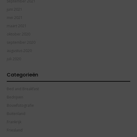
september 2021
juni 2021
mei 2021
maart 2021
oktober 2020
september 2020
augustus 2020
juli 2020
Categorieën
Bed and Breakfast
Bedrijven
Bouwfotografie
Buitenland
Frankrijk
Friesland