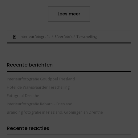
Lees meer
/
/
Interieurfotografie
Sfeerfoto's
Terschelling
Recente berichten
Interieurfotografie Goudpoel Friesland
Hotel de Walvisvaarder Terschelling
Fotograaf Drenthe
Interieurfotografie Rebarn – Friesland
Branding fotografie in Friesland, Groningen en Drenthe
Recente reacties