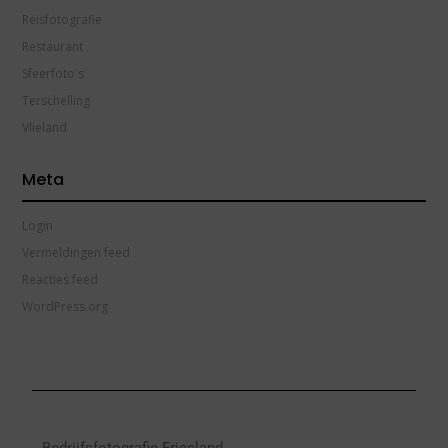
Reisfotografie
Restaurant
Sfeerfoto's
Terschelling
Vlieland
Meta
Login
Vermeldingen feed
Reacties feed
WordPress.org
Bedrijfsfotografie Friesland