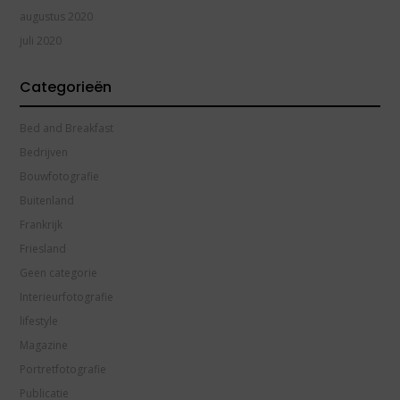
augustus 2020
juli 2020
Categorieën
Bed and Breakfast
Bedrijven
Bouwfotografie
Buitenland
Frankrijk
Friesland
Geen categorie
Interieurfotografie
lifestyle
Magazine
Portretfotografie
Publicatie