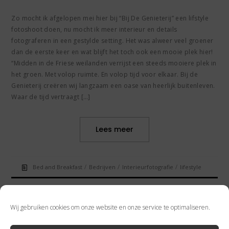
Zo mocht ik afgelopen mei hier bij “Bij De Genieterij” een lifstyle
fotoshoot doen, nu mocht ik meer interieur en details
fotograferen in een gestylde setting. Het was alweer veel groener
dan de eerste keer en wat blijft het toch ook een mooie plek hier!
“Midden in de Friese weilanden verrijst een steeds mooiere plek in
het groen. Met volop ruimte. En volop tijd voor elkaar. Bij de
Genieterij creëren wij langzaam een oase van heerlijk buitenleven.
Waar de tijd vertraagt […]
Lees meer
/
/
/
Bed and Breakfast
Bedrijven
Interieurfotografie
lifestyle
Wij gebruiken cookies om onze website en onze service te optimaliseren.