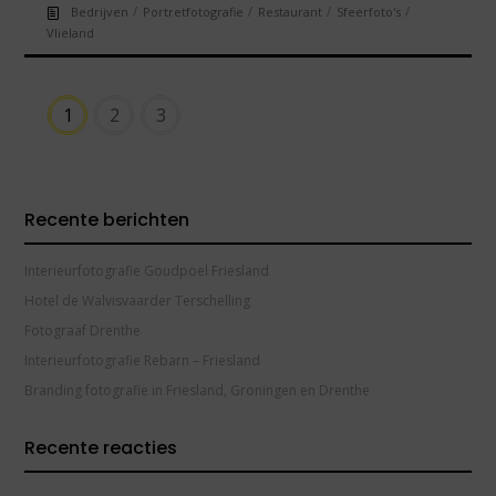
/
/
/
/
Bedrijven
Portretfotografie
Restaurant
Sfeerfoto's
Vlieland
1
2
3
Recente berichten
Interieurfotografie Goudpoel Friesland
Hotel de Walvisvaarder Terschelling
Fotograaf Drenthe
Interieurfotografie Rebarn – Friesland
Branding fotografie in Friesland, Groningen en Drenthe
Recente reacties