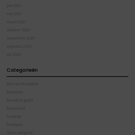
juni 2021
mei 2021
maart 2021
oktober 2020
september 2020
augustus 2020
juli 2020
Categorieën
Bed and Breakfast
Bedrijven
Bouwfotografie
Buitenland
Frankrijk
Friesland
Geen categorie