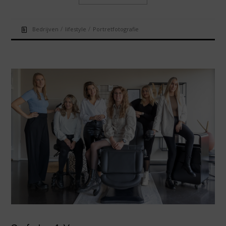
/
/
Bedrijven
lifestyle
Portretfotografie