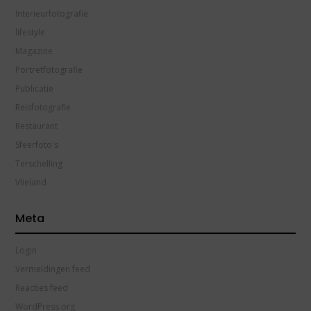
Interieurfotografie
lifestyle
Magazine
Portretfotografie
Publicatie
Reisfotografie
Restaurant
Sfeerfoto's
Terschelling
Vlieland
Meta
Login
Vermeldingen feed
Reacties feed
WordPress.org