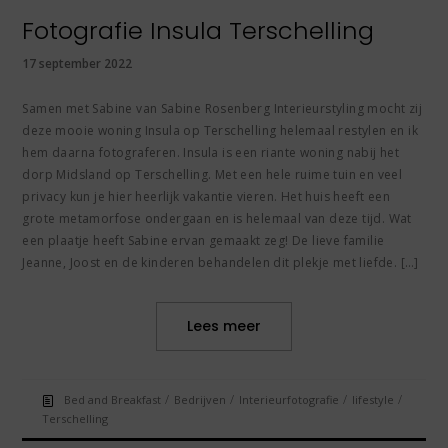
Fotografie Insula Terschelling
17 september 2022
Samen met Sabine van Sabine Rosenberg Interieurstyling mocht zij
deze mooie woning Insula op Terschelling helemaal restylen en ik
hem daarna fotograferen. Insula is een riante woning nabij het
dorp Midsland op Terschelling. Met een hele ruime tuin en veel
privacy kun je hier heerlijk vakantie vieren. Het huis heeft een
grote metamorfose ondergaan en is helemaal van deze tijd. Wat
een plaatje heeft Sabine ervan gemaakt zeg! De lieve familie
Jeanne, Joost en de kinderen behandelen dit plekje met liefde. […]
Lees meer
/
/
/
/
Bed and Breakfast
Bedrijven
Interieurfotografie
lifestyle
Terschelling