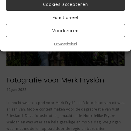
Cookies accepteren
Functioneel
Voorkeuren
Privacaybeleid
Fotografie voor Merk Fryslân
12 juni 2022
Ik mocht weer op pad voor Merk Fryslân in 3 fotoshoots en dit was
er een van. Mooie content maken voor de dagrecreatie van Visit
Friesland. Deze fotoshoot is gemaakt in de Noordelike Fryske
Wâlden en was weer een hele gezellige en mooie dag! We gingen
weer met modellen op pad door de regio en bezochten