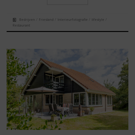
/
/
/
/
Bedrijven
Friesland
Interieurfotografie
lifestyle
Restaurant