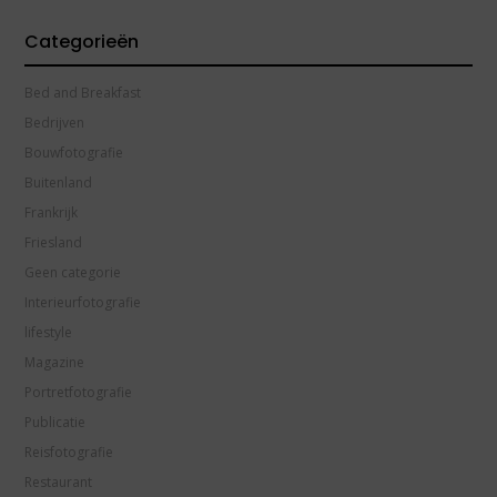
Categorieën
Bed and Breakfast
Bedrijven
Bouwfotografie
Buitenland
Frankrijk
Friesland
Geen categorie
Interieurfotografie
lifestyle
Magazine
Portretfotografie
Publicatie
Reisfotografie
Restaurant