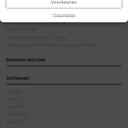
Recente berichten
Voorkeuren
Interieurfotografie Goudpoel Friesland
Privacaybeleid
Hotel de Walvisvaarder Terschelling
Fotograaf Drenthe
Interieurfotografie Rebarn – Friesland
Branding fotografie in Friesland, Groningen en Drenthe
Recente reacties
Archieven
juni 2026
mei 2026
maart 2026
februari 2026
januari 2026