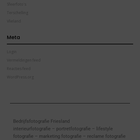
Sfeerfoto's
Terschelling
Vlieland
Meta
Login
Vermeldingen feed
Reacties feed
WordPress.org
Bedrijfsfotografie Friesland
interieurfotografie
– p
ortretfotografie – l
ifestyle
fotografie – marketing fotografie – reclame fotografie