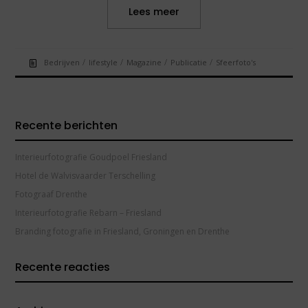
Lees meer
/
/
/
/
Bedrijven
lifestyle
Magazine
Publicatie
Sfeerfoto's
Recente berichten
Interieurfotografie Goudpoel Friesland
Hotel de Walvisvaarder Terschelling
Fotograaf Drenthe
Interieurfotografie Rebarn – Friesland
Branding fotografie in Friesland, Groningen en Drenthe
Recente reacties