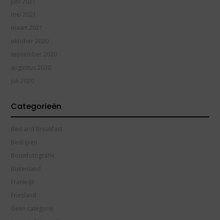
juni 2021
mei 2021
maart 2021
oktober 2020
september 2020
augustus 2020
juli 2020
Categorieën
Bed and Breakfast
Bedrijven
Bouwfotografie
Buitenland
Frankrijk
Friesland
Geen categorie