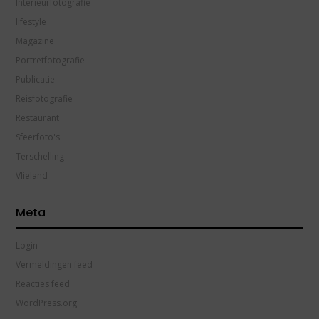
Interieurfotografie
lifestyle
Magazine
Portretfotografie
Publicatie
Reisfotografie
Restaurant
Sfeerfoto's
Terschelling
Vlieland
Meta
Login
Vermeldingen feed
Reacties feed
WordPress.org