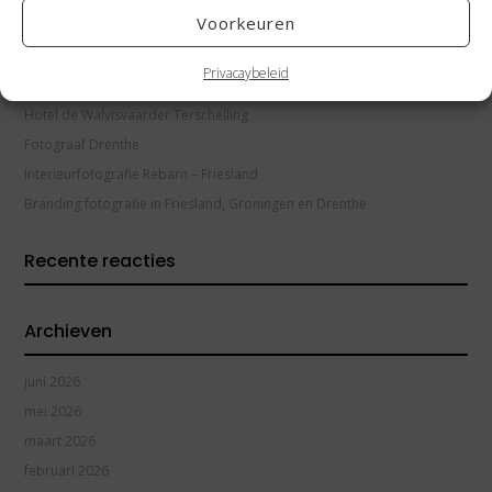
Voorkeuren
Recente berichten
Privacaybeleid
Interieurfotografie Goudpoel Friesland
Hotel de Walvisvaarder Terschelling
Fotograaf Drenthe
Interieurfotografie Rebarn – Friesland
Branding fotografie in Friesland, Groningen en Drenthe
Recente reacties
Archieven
juni 2026
mei 2026
maart 2026
februari 2026