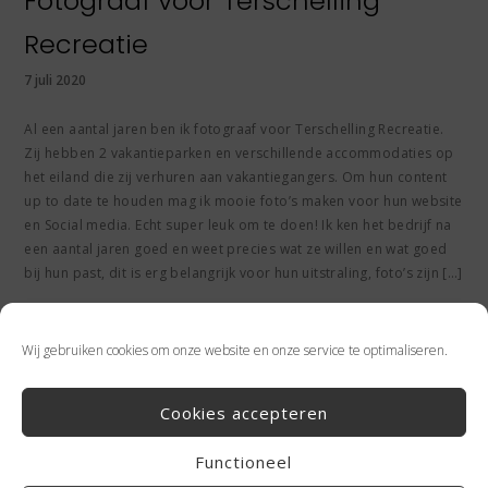
Fotograaf voor Terschelling
Recreatie
7 juli 2020
Al een aantal jaren ben ik fotograaf voor Terschelling Recreatie.
Zij hebben 2 vakantieparken en verschillende accommodaties op
het eiland die zij verhuren aan vakantiegangers. Om hun content
up to date te houden mag ik mooie foto’s maken voor hun website
en Social media. Echt super leuk om te doen! Ik ken het bedrijf na
een aantal jaren goed en weet precies wat ze willen en wat goed
bij hun past, dit is erg belangrijk voor hun uitstraling, foto’s zijn […]
Lees meer
Wij gebruiken cookies om onze website en onze service te optimaliseren.
Cookies accepteren
/
/
Interieurfotografie
Sfeerfoto's
Terschelling
Functioneel