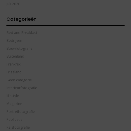
juli 2020
Categorieën
Bed and Breakfast
Bedrijven
Bouwfotografie
Buitenland
Frankrijk
Friesland
Geen categorie
Interieurfotografie
lifestyle
Magazine
Portretfotografie
Publicatie
Reisfotografie