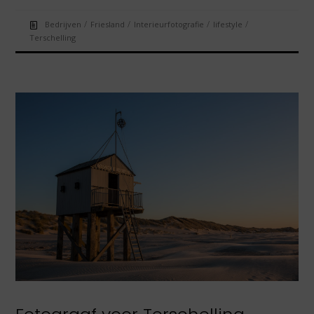
/
/
/
/
Bedrijven
Friesland
Interieurfotografie
lifestyle
Terschelling