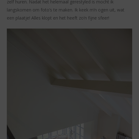
zelf huren. Nadat het helemaal gerestyled is mocht ik
langskomen om foto’s te maken. Ik keek m’n ogen uit, wat
een plaatje! Alles klopt en het heeft zo’n fijne sfeer!