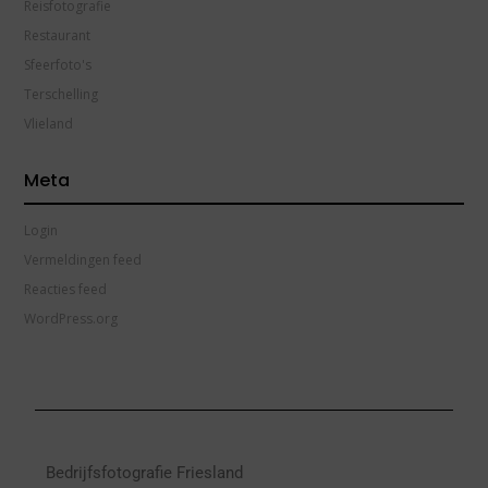
Reisfotografie
Restaurant
Sfeerfoto's
Terschelling
Vlieland
Meta
Login
Vermeldingen feed
Reacties feed
WordPress.org
Bedrijfsfotografie Friesland