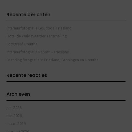
Recente berichten
Interieurfotografie Goudpoel Friesland
Hotel de Walvisvaarder Terschelling
Fotograaf Drenthe
Interieurfotografie Rebarn – Friesland
Branding fotografie in Friesland, Groningen en Drenthe
Recente reacties
Archieven
juni 2026
mei 2026
maart 2026
februari 2026