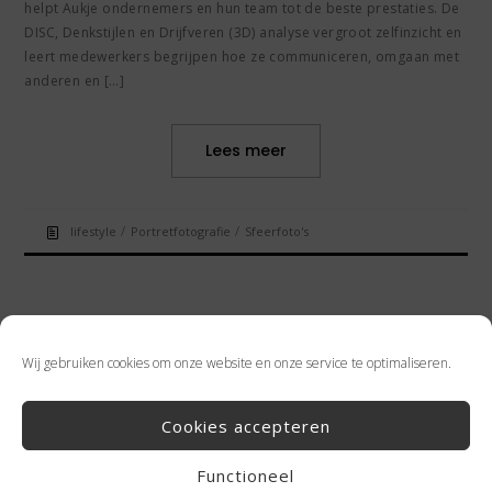
helpt Aukje ondernemers en hun team tot de beste prestaties. De
DISC, Denkstijlen en Drijfveren (3D) analyse vergroot zelfinzicht en
leert medewerkers begrijpen hoe ze communiceren, omgaan met
anderen en […]
Lees meer
/
/
lifestyle
Portretfotografie
Sfeerfoto's
Wij gebruiken cookies om onze website en onze service te optimaliseren.
Cookies accepteren
Functioneel