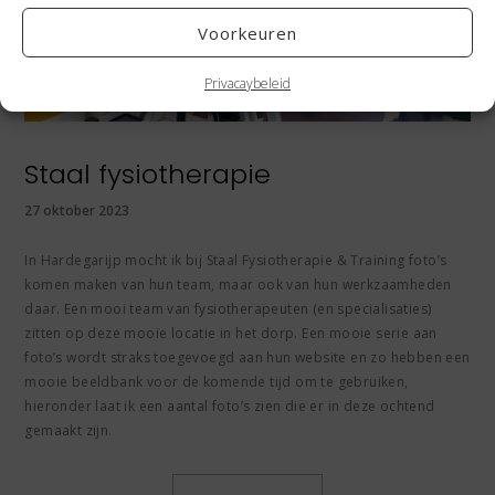
Voorkeuren
Privacaybeleid
Staal fysiotherapie
27 oktober 2023
In Hardegarijp mocht ik bij Staal Fysiotherapie & Training foto’s
komen maken van hun team, maar ook van hun werkzaamheden
daar. Een mooi team van fysiotherapeuten (en specialisaties)
zitten op deze mooie locatie in het dorp. Een mooie serie aan
foto’s wordt straks toegevoegd aan hun website en zo hebben een
mooie beeldbank voor de komende tijd om te gebruiken,
hieronder laat ik een aantal foto’s zien die er in deze ochtend
gemaakt zijn.