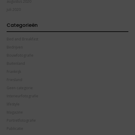
augustus 2020
juli 2020
Categorieën
Bed and Breakfast
Bedrijven
Bouwfotografie
Buitenland
Frankrijk
Friesland
Geen categorie
Interieurfotografie
lifestyle
Magazine
Portretfotografie
Publicatie