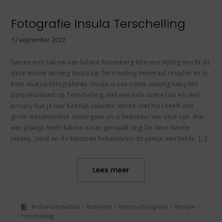
Fotografie Insula Terschelling
17 september 2022
Samen met Sabine van Sabine Rosenberg Interieurstyling mocht zij
deze mooie woning Insula op Terschelling helemaal restylen en ik
hem daarna fotograferen. Insula is een riante woning nabij het
dorp Midsland op Terschelling. Met een hele ruime tuin en veel
privacy kun je hier heerlijk vakantie vieren. Het huis heeft een
grote metamorfose ondergaan en is helemaal van deze tijd. Wat
een plaatje heeft Sabine ervan gemaakt zeg! De lieve familie
Jeanne, Joost en de kinderen behandelen dit plekje met liefde. […]
Lees meer
/
/
/
/
Bed and Breakfast
Bedrijven
Interieurfotografie
lifestyle
Terschelling