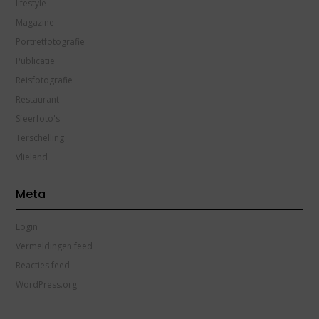
lifestyle
Magazine
Portretfotografie
Publicatie
Reisfotografie
Restaurant
Sfeerfoto's
Terschelling
Vlieland
Meta
Login
Vermeldingen feed
Reacties feed
WordPress.org