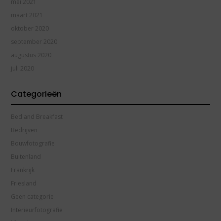
mei 2021
maart 2021
oktober 2020
september 2020
augustus 2020
juli 2020
Categorieën
Bed and Breakfast
Bedrijven
Bouwfotografie
Buitenland
Frankrijk
Friesland
Geen categorie
Interieurfotografie