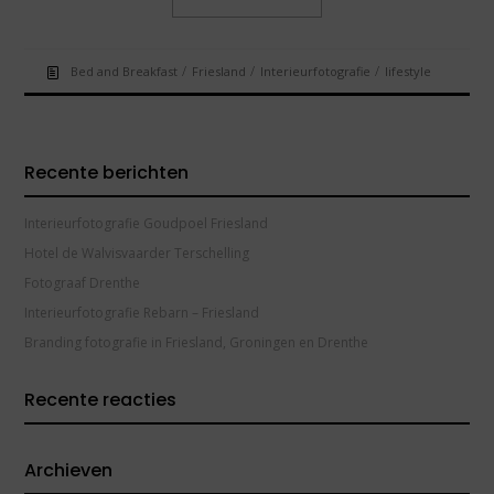
/
/
/
Bed and Breakfast
Friesland
Interieurfotografie
lifestyle
Recente berichten
Interieurfotografie Goudpoel Friesland
Hotel de Walvisvaarder Terschelling
Fotograaf Drenthe
Interieurfotografie Rebarn – Friesland
Branding fotografie in Friesland, Groningen en Drenthe
Recente reacties
Archieven