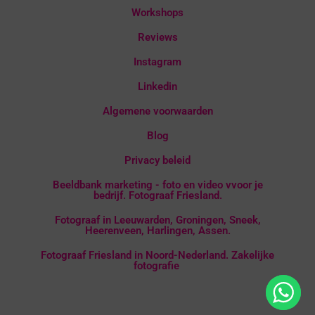
Workshops
Reviews
Instagram
Linkedin
Algemene voorwaarden
Blog
Privacy beleid
Beeldbank marketing - foto en video vvoor je
bedrijf. Fotograaf Friesland.
Fotograaf in Leeuwarden, Groningen, Sneek,
Heerenveen, Harlingen, Assen.
Fotograaf Friesland in Noord-Nederland. Zakelijke
fotografie