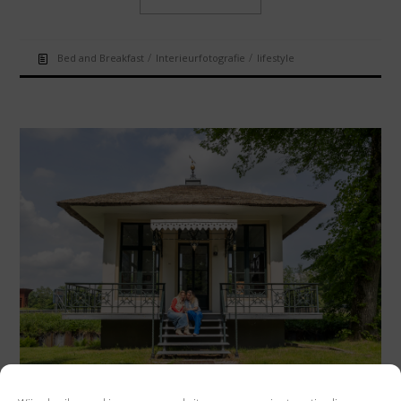
/
/
Bed and Breakfast
Interieurfotografie
lifestyle