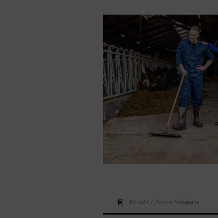
/
lifestyle
Portretfotografie