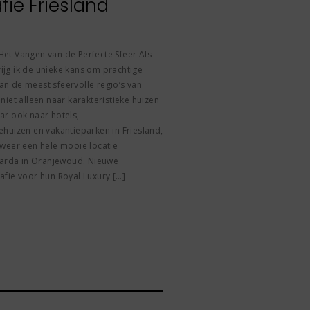
fie Friesland
 Het Vangen van de Perfecte Sfeer Als
rijg ik de unieke kans om prachtige
van de meest sfeervolle regio’s van
iet alleen naar karakteristieke huizen
ar ook naar hotels,
huizen en vakantieparken in Friesland,
weer een hele mooie locatie
jaarda in Oranjewoud. Nieuwe
grafie voor hun Royal Luxury […]