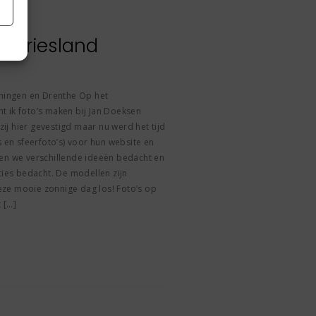
af Friesland
oningen en Drenthe Op het
 ik foto’s maken bij Jan Doeksen
 zij hier gevestigd maar nu werd het tijd
s en sfeerfoto’s) voor hun website en
en we verschillende ideeën bedacht en
ties bedacht. De modellen zijn
ze mooie zonnige dag los! Foto’s op
t […]