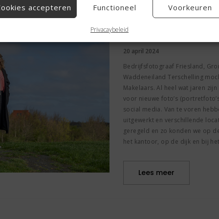
Cookies accepteren
Functioneel
Voorkeuren
Bedrijfsfotogra
Privacaybeleid
20 april 2024
Bedrijfsfotograaf Friesland, Gr
Waddeneiland Terschelling mocht
Makelaars. Al heel wat jaren zijn
voor nieuwe foto’s (portretfoto’
social media. Van te voren hebb
uitgewerkt en verschillende loca
geregeld en zo konden we op de
het kantoor, op de dijk en bij he
Lees meer