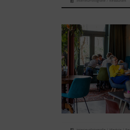
/
Interieurfotografie
Restaurant
/
/
Interieurfotografie
lifestyle
Re