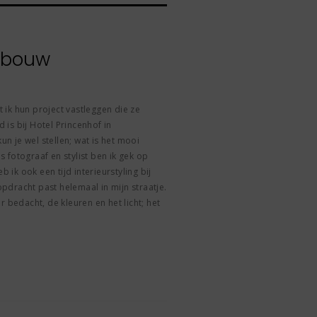
urbouw
ik hun project vastleggen die ze
is bij Hotel Princenhof in
 je wel stellen; wat is het mooi
 fotograaf en stylist ben ik gek op
b ik ook een tijd interieurstyling bij
dracht past helemaal in mijn straatje.
r bedacht, de kleuren en het licht; het