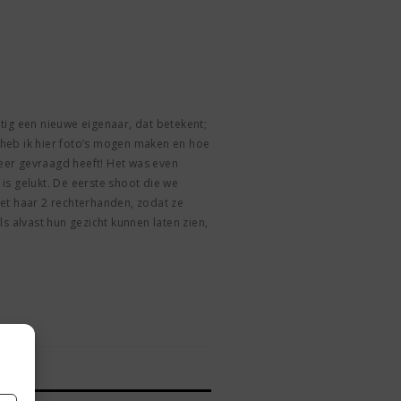
uitig een nieuwe eigenaar, dat betekent;
r heb ik hier foto’s mogen maken en hoe
weer gevraagd heeft! Het was even
s gelukt. De eerste shoot die we
et haar 2 rechterhanden, zodat ze
s alvast hun gezicht kunnen laten zien,