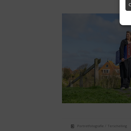
/
Portretfotografie
Terschelling