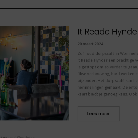
It Reade Hynde
20 maart 2024
Zo’n oud dorpscafé in Wommels,
It Reade Hynder een prachtige v
is gestopt om zo verder te gaan. 
fikse verbouwing, hard werken e
bijzonder. Het dorpscafé kan h
herinneringen gemaakt. De entour
kaart biedt je genoeg keus. Ook 
Lees meer
/
staurant
Sfeerfoto's