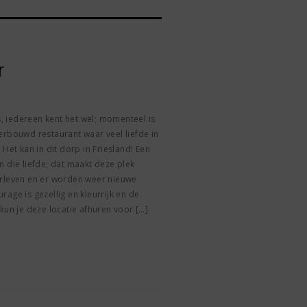
r
 iedereen kent het wel; momenteel is
erbouwd restaurant waar veel liefde in
Het kan in dit dorp in Friesland! Een
n die liefde; dat maakt deze plek
erleven en er worden weer nieuwe
age is gezellig en kleurrijk en de
kun je deze locatie afhuren voor […]