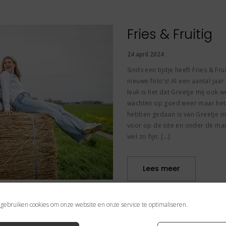
Fries & Fruitig
24 april 2024
Sinds een tijdje heeft Fries & Fr
nieuwe foto’s! Al een aantal jaa
leuk is het dat Greetje mij ook 
wachten op goed weer maar het i
hebben gedaan is van Greetje m
voor op de site en onder de mail
wel zo fijn. […]
Lees meer
 gebruiken cookies om onze website en onze service te optimaliseren.