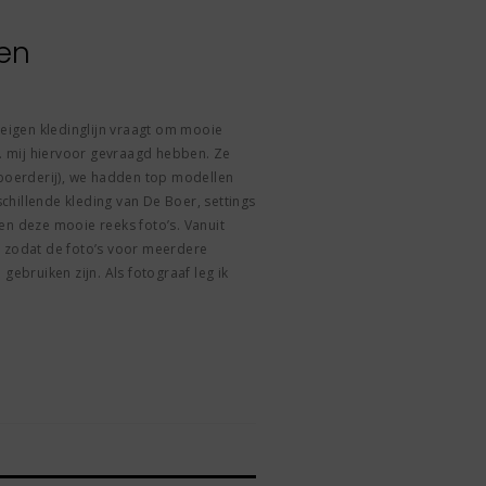
en
 eigen kledinglijn vraagt om mooie
v. mij hiervoor gevraagd hebben. Ze
 boerderij), we hadden top modellen
rschillende kleding van De Boer, settings
en deze mooie reeks foto’s. Vanuit
n zodat de foto’s voor meerdere
gebruiken zijn. Als fotograaf leg ik