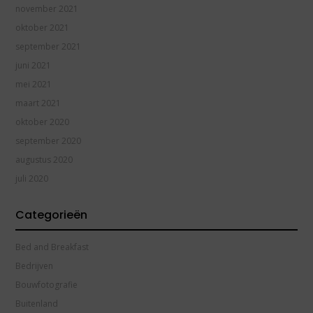
november 2021
oktober 2021
september 2021
juni 2021
mei 2021
maart 2021
oktober 2020
september 2020
augustus 2020
juli 2020
Categorieën
Bed and Breakfast
Bedrijven
Bouwfotografie
Buitenland