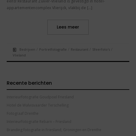
eens! Restaurant Zuiver-Vlieland is gevestigd in hotel-
appartementencomplex Vlierijck, vlakbij de […]
Lees meer
/
/
/
/
Bedrijven
Portretfotografie
Restaurant
Sfeerfoto's
Vlieland
Recente berichten
Interieurfotografie Goudpoel Friesland
Hotel de Walvisvaarder Terschelling
Fotograaf Drenthe
Interieurfotografie Rebarn – Friesland
Branding fotografie in Friesland, Groningen en Drenthe