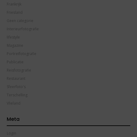
Frankrijk
Friesland
Geen categorie
Interieurfotografie
lifestyle
Magazine
Portretfotografie
Publicatie
Reisfotografie
Restaurant
Sfeerfoto's
Terschelling
Vlieland
Meta
Login