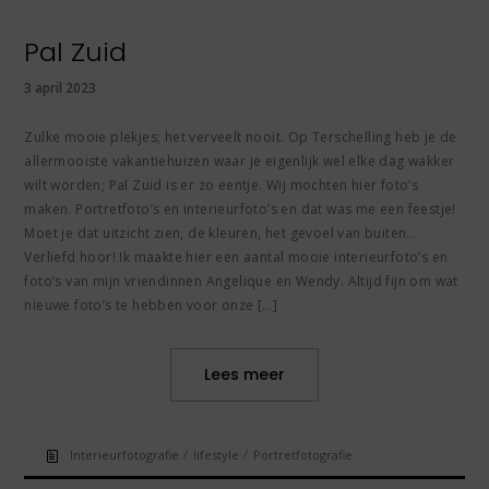
Pal Zuid
3 april 2023
Zulke mooie plekjes; het verveelt nooit. Op Terschelling heb je de
allermooiste vakantiehuizen waar je eigenlijk wel elke dag wakker
wilt worden; Pal Zuid is er zo eentje. Wij mochten hier foto’s
maken. Portretfoto’s en interieurfoto’s en dat was me een feestje!
Moet je dat uitzicht zien, de kleuren, het gevoel van buiten…
Verliefd hoor! Ik maakte hier een aantal mooie interieurfoto’s en
foto’s van mijn vriendinnen Angelique en Wendy. Altijd fijn om wat
nieuwe foto’s te hebben voor onze […]
Lees meer
/
/
Interieurfotografie
lifestyle
Portretfotografie