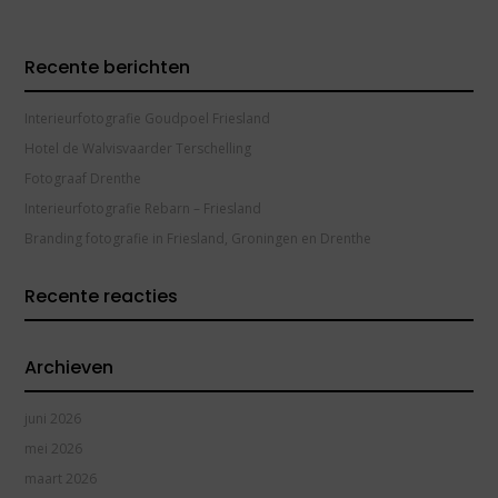
Recente berichten
Interieurfotografie Goudpoel Friesland
Hotel de Walvisvaarder Terschelling
Fotograaf Drenthe
Interieurfotografie Rebarn – Friesland
Branding fotografie in Friesland, Groningen en Drenthe
Recente reacties
Archieven
juni 2026
mei 2026
maart 2026