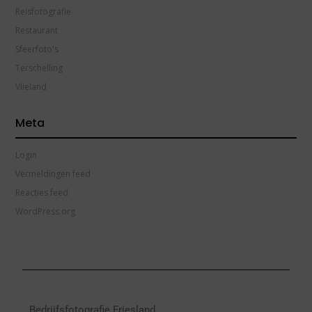
Reisfotografie
Restaurant
Sfeerfoto's
Terschelling
Vlieland
Meta
Login
Vermeldingen feed
Reacties feed
WordPress.org
Bedrijfsfotografie Friesland