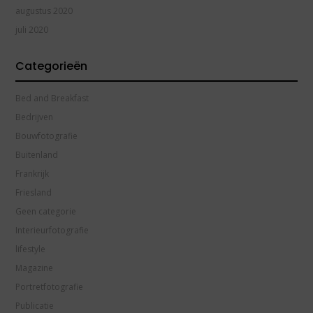
augustus 2020
juli 2020
Categorieën
Bed and Breakfast
Bedrijven
Bouwfotografie
Buitenland
Frankrijk
Friesland
Geen categorie
Interieurfotografie
lifestyle
Magazine
Portretfotografie
Publicatie