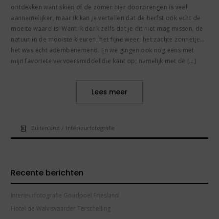
ontdekken want skiën of de zomer hier doorbrengen is veel
aannemelijker, maar ik kan je vertellen dat de herfst ook echt de
moeite waard is! Want ik denk zelfs dat je dit niet mag missen, de
natuur in de mooiste kleuren, het fijne weer, het zachte zonnetje…
het was echt adembenemend. En we gingen ook nog eens met
mijn favoriete vervoersmiddel die kant op; namelijk met de […]
Lees meer
/
Buitenland
Interieurfotografie
Recente berichten
Interieurfotografie Goudpoel Friesland
Hotel de Walvisvaarder Terschelling