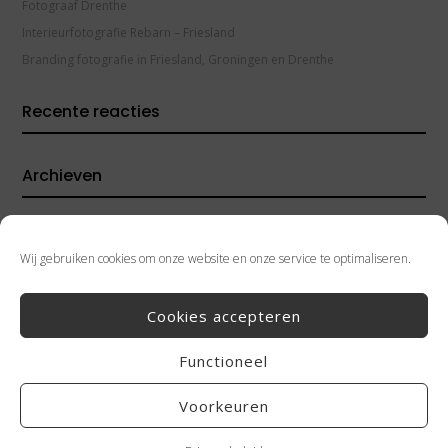
Fotograaf Drenthe
Interieurfotografie Rebarn – Friesland
Branding fotografie in Friesland, Groningen en Drenthe
Recente reacties
Archieven
juni 2026
mei 2026
Wij gebruiken cookies om onze website en onze service te optimaliseren.
maart 2026
februari 2026
Cookies accepteren
januari 2026
november 2025
Functioneel
september 2025
Voorkeuren
juli 2025
mei 2025