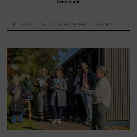
Lees meer
/
/
/
Friesland
Interieurfotografie
Restaurant
Sfeerfoto's