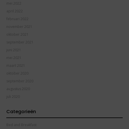
mei 2022
april 2022
februari 2022
november 2021
oktober 2021
september 2021
juni 2021
mei 2021
maart 2021
oktober 2020
september 2020
augustus 2020
juli 2020
Categorieën
Bed and Breakfast