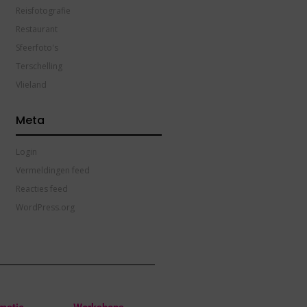
Reisfotografie
Restaurant
Sfeerfoto's
Terschelling
Vlieland
Meta
Login
Vermeldingen feed
Reacties feed
WordPress.org