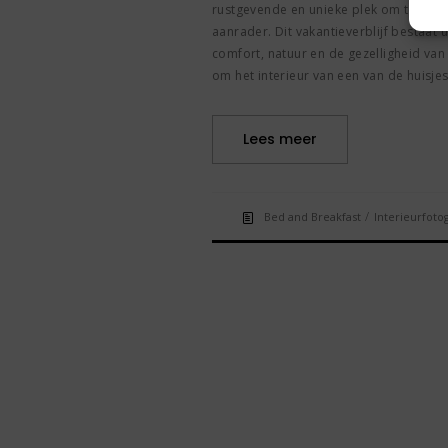
rustgevende en unieke plek om te verbli
aanrader. Dit vakantieverblijf bestaat 
comfort, natuur en de gezelligheid van h
om het interieur van een van de huisje
Lees meer
/
Bed and Breakfast
Interieurfotog