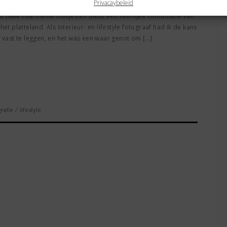
Privacaybeleid
jven, dan is Buitenlede 7 in het pittoreske Drenthe zeker een
uit twee charmante huisjes en biedt een heerlijke combinatie van
et platteland. Als interieur- en lifestyle fotograaf had ik de kans
s vast te leggen, en het was een waar genot om […]
/
rafie
lifestyle