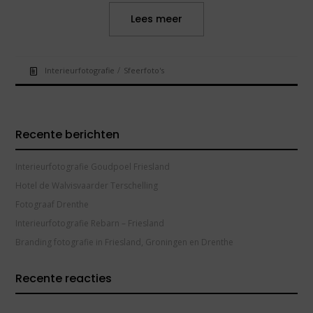
Lees meer
/
Interieurfotografie
Sfeerfoto's
Recente berichten
Interieurfotografie Goudpoel Friesland
Hotel de Walvisvaarder Terschelling
Fotograaf Drenthe
Interieurfotografie Rebarn – Friesland
Branding fotografie in Friesland, Groningen en Drenthe
Recente reacties