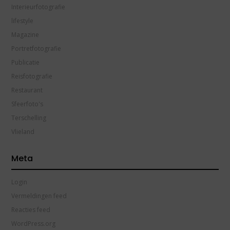
Interieurfotografie
lifestyle
Magazine
Portretfotografie
Publicatie
Reisfotografie
Restaurant
Sfeerfoto's
Terschelling
Vlieland
Meta
Login
Vermeldingen feed
Reacties feed
WordPress.org