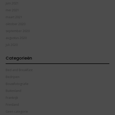
juni 2021
mei 2021
maart 2021
oktober 2020
september 2020
augustus 2020
juli 2020
Categorieën
Bed and Breakfast
Bedrijven
Bouwfotografie
Buitenland
Frankrijk
Friesland
Geen categorie