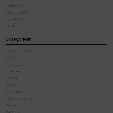
oktober 2020
september 2020
augustus 2020
juli 2020
Categorieën
Bed and Breakfast
Bedrijven
Bouwfotografie
Buitenland
Frankrijk
Friesland
Geen categorie
Interieurfotografie
lifestyle
Magazine