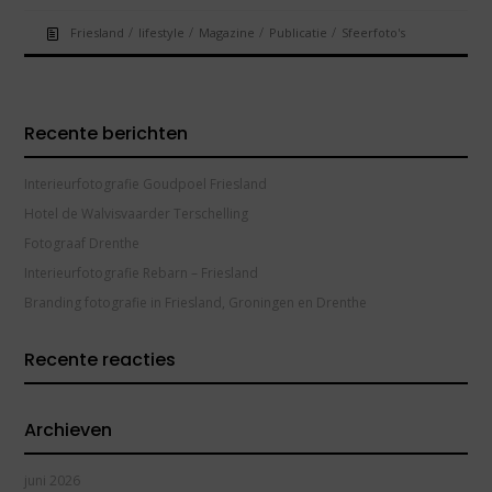
/
/
/
/
Friesland
lifestyle
Magazine
Publicatie
Sfeerfoto's
Recente berichten
Interieurfotografie Goudpoel Friesland
Hotel de Walvisvaarder Terschelling
Fotograaf Drenthe
Interieurfotografie Rebarn – Friesland
Branding fotografie in Friesland, Groningen en Drenthe
Recente reacties
Archieven
juni 2026