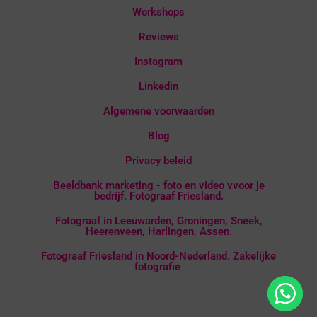
Workshops
Reviews
Instagram
Linkedin
Algemene voorwaarden
Blog
Privacy beleid
Beeldbank marketing - foto en video vvoor je
bedrijf. Fotograaf Friesland.
Fotograaf in Leeuwarden, Groningen, Sneek,
Heerenveen, Harlingen, Assen.
Fotograaf Friesland in Noord-Nederland. Zakelijke
fotografie