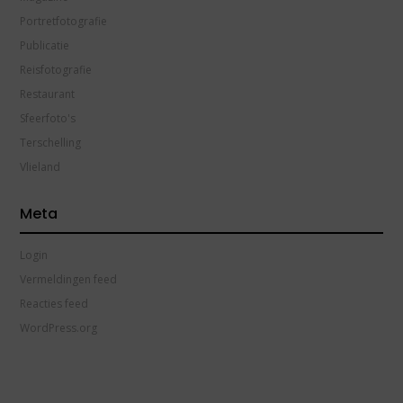
Portretfotografie
Publicatie
Reisfotografie
Restaurant
Sfeerfoto's
Terschelling
Vlieland
Meta
Login
Vermeldingen feed
Reacties feed
WordPress.org