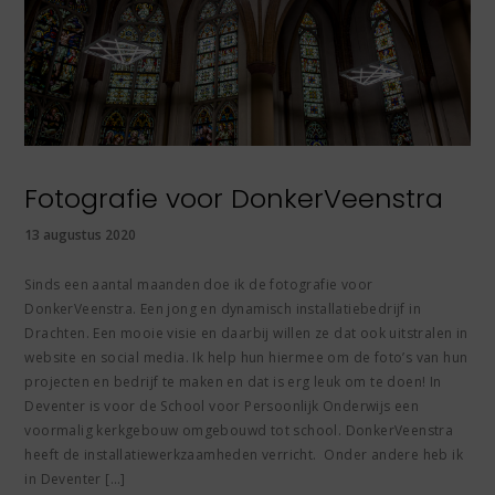
Fotografie voor DonkerVeenstra
13 augustus 2020
Sinds een aantal maanden doe ik de fotografie voor
DonkerVeenstra. Een jong en dynamisch installatiebedrijf in
Drachten. Een mooie visie en daarbij willen ze dat ook uitstralen in
website en social media. Ik help hun hiermee om de foto’s van hun
projecten en bedrijf te maken en dat is erg leuk om te doen! In
Deventer is voor de School voor Persoonlijk Onderwijs een
voormalig kerkgebouw omgebouwd tot school. DonkerVeenstra
heeft de installatiewerkzaamheden verricht. Onder andere heb ik
in Deventer […]