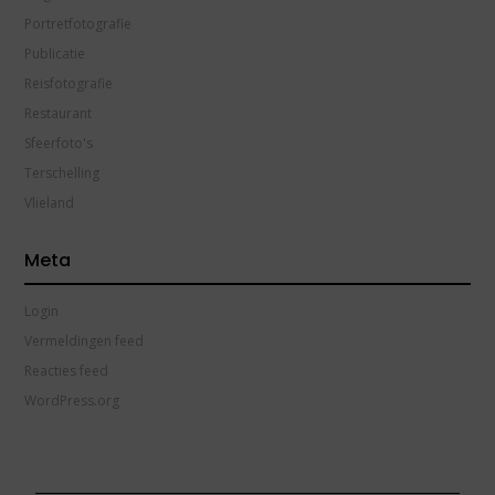
Portretfotografie
Publicatie
Reisfotografie
Restaurant
Sfeerfoto's
Terschelling
Vlieland
Meta
Login
Vermeldingen feed
Reacties feed
WordPress.org