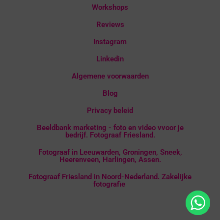
Workshops
Reviews
Instagram
Linkedin
Algemene voorwaarden
Blog
Privacy beleid
Beeldbank marketing - foto en video vvoor je
bedrijf. Fotograaf Friesland.
Fotograaf in Leeuwarden, Groningen, Sneek,
Heerenveen, Harlingen, Assen.
Fotograaf Friesland in Noord-Nederland. Zakelijke
fotografie