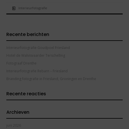
Interieurfotografie
Recente berichten
Interieurfotografie Goudpoel Friesland
Hotel de Walvisvaarder Terschelling
Fotograaf Drenthe
Interieurfotografie Rebarn – Friesland
Branding fotografie in Friesland, Groningen en Drenthe
Recente reacties
Archieven
juni 2026