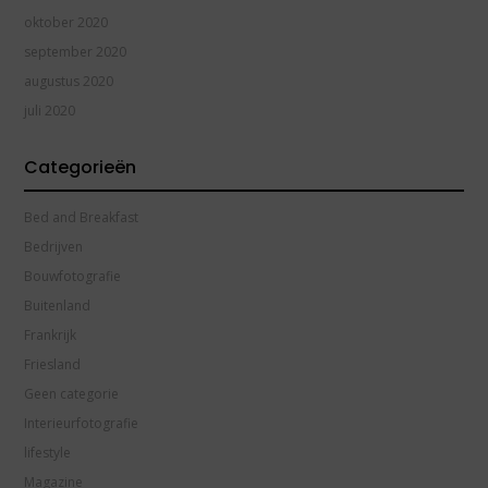
oktober 2020
september 2020
augustus 2020
juli 2020
Categorieën
Bed and Breakfast
Bedrijven
Bouwfotografie
Buitenland
Frankrijk
Friesland
Geen categorie
Interieurfotografie
lifestyle
Magazine