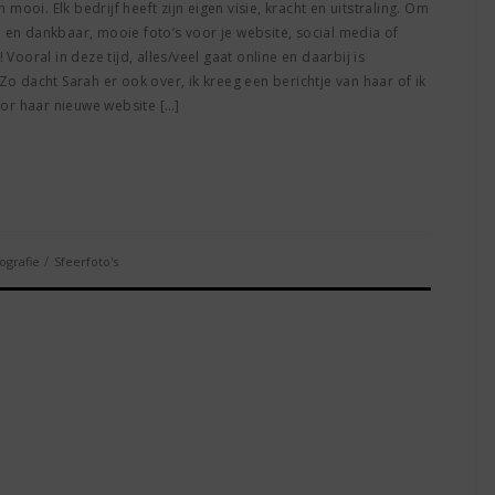
n mooi. Elk bedrijf heeft zijn eigen visie, kracht en uitstraling. Om
 en dankbaar, mooie foto’s voor je website, social media of
 Vooral in deze tijd, alles/veel gaat online en daarbij is
Zo dacht Sarah er ook over, ik kreeg een berichtje van haar of ik
or haar nieuwe website […]
/
ografie
Sfeerfoto's