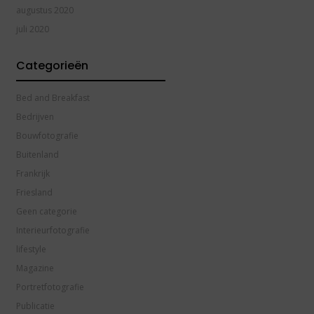
augustus 2020
juli 2020
Categorieën
Bed and Breakfast
Bedrijven
Bouwfotografie
Buitenland
Frankrijk
Friesland
Geen categorie
Interieurfotografie
lifestyle
Magazine
Portretfotografie
Publicatie