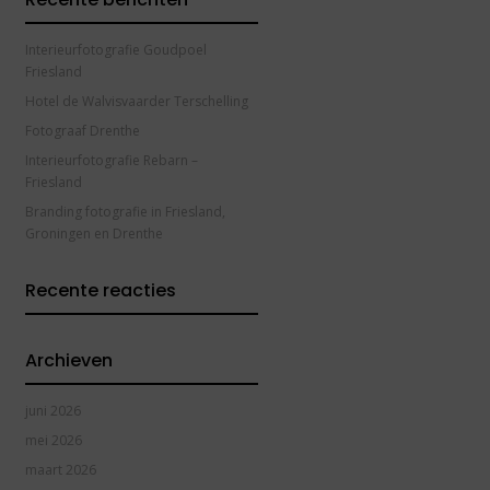
Interieurfotografie Goudpoel
Friesland
Hotel de Walvisvaarder Terschelling
Fotograaf Drenthe
Interieurfotografie Rebarn –
Friesland
Branding fotografie in Friesland,
Groningen en Drenthe
Recente reacties
Archieven
juni 2026
mei 2026
maart 2026