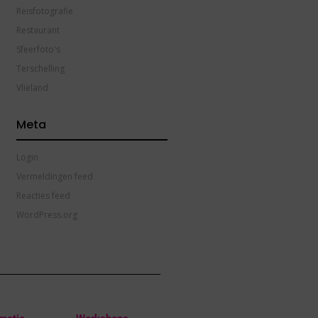
Reisfotografie
Restaurant
Sfeerfoto's
Terschelling
Vlieland
Meta
Login
Vermeldingen feed
Reacties feed
WordPress.org